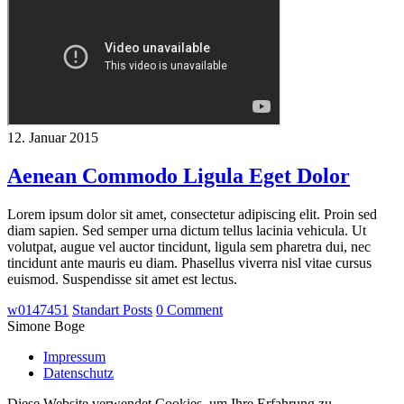
12. Januar 2015
Aenean Commodo Ligula Eget Dolor
Lorem ipsum dolor sit amet, consectetur adipiscing elit. Proin sed
diam sapien. Sed semper urna dictum tellus lacinia vehicula. Ut
volutpat, augue vel auctor tincidunt, ligula sem pharetra dui, nec
tincidunt ante mauris eu diam. Phasellus viverra nisl vitae cursus
euismod. Suspendisse sit amet est lectus.
w0147451
Standart Posts
0 Comment
Simone Boge
Impressum
Datenschutz
Diese Website verwendet Cookies, um Ihre Erfahrung zu