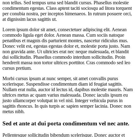
non tellus. Sed tempus urna sed blandit cursus. Phasellus molestie
condimentum egestas. Class aptent taciti sociosqu ad litora torquent
per conubia nostra, per inceptos himenaeos. In rutrum posuere orci,
at dignissim lacus sagittis ut.
Lorem ipsum dolor sit amet, consectetuer adipiscing elit. Aenean
commodo ligula eget dolor. Aenean massa. Cum sociis natoque
penatibus et magnis dis parturient montes, nascetur ridiculus mus.
Donec velit est, egestas egestas dolor et, molestie porta justo. Nam
non gravida ante. Ut ultricies erat nec neque malesuada, et blandit
dui sollicitudin. Phasellus commodo interdum sollicitudin. Proin
hendrerit massa non tortor ultrices porttitor. Cras commodo sed leo
cursus pretium.
Morbi cursus ipsum at nunc semper, sit amet convallis purus
scelerisque. Suspendisse condimentum diam id feugiat sagittis.
Nullam erat nulla, auctor id lectus id, dapibus molestie mauris. Nam
ultrices metus ac quam varius malesuada. Donec iaculis ipsum eu
justo ullamcorper volutpat in vel nisl. Integer vehicula purus in
sagittis rhoncus. In quis turpis ac sapien semper lacinia. Donec non
metus nibh.
Sed et ante at dui porta condimentum vel nec ante.
Pellentesque sollicitudin bibendum scelerisque. Donec auctor et