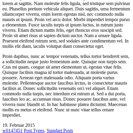
lorem at sagittis. Nam molestie felis ligula, sed tristique sem pulvinar
eu. Phasellus pretium vehicula aliquet. Duis sagittis, urna fermentum
ullamcorper viverra, enim lorem egestas nisl, nec commodo nulla
mauris ut ipsum. Proin vel arcu dolor. Morbi imperdiet tempor purus
a elementum. Fusce iaculis turpis ut ipsum luctus, in rutrum justo
viverra. Etiam dictum mattis felis, eget rhoncus eros suscipit sed.
Proin sit amet risus ut sapien dictum auctor. Nam a ornare ligula.
Praesent eleifend rutrum sem, sed sodales ante condimentum vel. In
mollis elit diam, iaculis volutpat diam consectetur eget.
Proin dapibus, nunc ac tempor venenatis, tellus tortor hendrerit sem,
a sollicitudin neque justo fermentum ante. Quisque non turpis sem.
Cras mi quam, congue sit amet elementum ut, egestas vitae felis.
Quisque facilisis magna id tortor malesuada, at molestie purus
posuere. Aenean eget malesuada odio. Aliquam porta varius
molestie. Pellentesque auctor faucibus lectus, in consectetur mauris
facilisis at. Donec sollicitudin venenatis orci vel aliquet. Etiam
commodo nulla turpis, nec interdum est rutrum at. Sed a dui porta,
faucibus leo ac, accumsan risus. Donec posuere faucibus ante, vel
viverra nunc blandit ut. In hac habitasse platea dictumst. Maecenas
mollis eu metus et eleifend. Nunc ut nunc vitae tellus ornare
imperdiet.
19. Februar 2015
w0147451
Post Types
,
Standart Posts