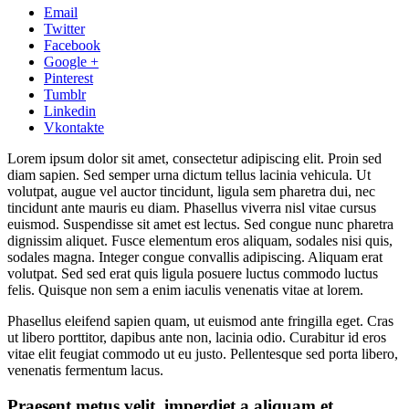
Email
Twitter
Facebook
Google +
Pinterest
Tumblr
Linkedin
Vkontakte
Lorem ipsum dolor sit amet, consectetur adipiscing elit. Proin sed
diam sapien. Sed semper urna dictum tellus lacinia vehicula. Ut
volutpat, augue vel auctor tincidunt, ligula sem pharetra dui, nec
tincidunt ante mauris eu diam. Phasellus viverra nisl vitae cursus
euismod. Suspendisse sit amet est lectus.
Sed congue nunc pharetra
dignissim aliquet. Fusce elementum eros aliquam, sodales nisi quis,
sodales magna. Integer congue convallis adipiscing. Aliquam erat
volutpat. Sed sed erat quis ligula posuere luctus commodo luctus
felis. Quisque non sem a enim iaculis venenatis vitae at lorem.
Phasellus eleifend sapien quam, ut euismod ante fringilla eget. Cras
ut libero porttitor, dapibus ante non, lacinia odio. Curabitur id eros
vitae elit feugiat commodo ut eu justo. Pellentesque sed porta libero,
venenatis fermentum lacus.
Praesent metus velit, imperdiet a aliquam et,