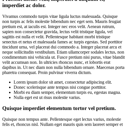
imperdiet ac dolor.
Vivamus commodo turpis vitae ligula luctus malesuada. Quisque
non turpis ac felis molestie bibendum nec eget sem. Mauris feugiat
pretium est, at iaculis est. Integer nec eros velit. Aenean rutrum,
sapien non consectetur gravida, lectus velit tristique ligula, vel
sagittis est nulla et velit. Pellentesque habitant morbi tristique
senectus et netus et malesuada fames ac turpis egestas. Sed porttitor
tincidunt urna, vel placerat dui commodo a. Integer placerat arcu et
neque sollicitudin vestibulum. Etiam ullamcorper sodales lectus, non
condimentum nisi vehicula ut. Fusce pretium nisi purus, vitae blandit
velit accumsan non. In ultricies rhoncus nunc, et lobortis erat
dapibus in. Ut nec diam non nulla bibendum ornare. Maecenas porta
pharetra consequat. Proin pulvinar viverra dictum.
Lorem ipsum dolor sit amet, consectetur adipiscing elit.
Donec scelerisque ante tempus nisi congue porttitor.
Morbi eu diam semper, elementum turpis eu, egestas magna.
Nulla eget est ut risus molestie varius.
Quisque imperdiet elementum tortor vel pretium.
Quisque non tempus ante. Pellentesque eget lectus varius, molestie
felis et, rhoncus nisl. Nullam eget mauris quis sem laoreet semper et