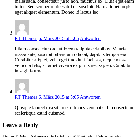
malesuada, consectetur justo non, faucibus ex. Duis eget enim
tortor. Sed semper ultrices dui eu suscipit. Nam aliquet turpis
eget aliquet elementum. Donec id lectus leo.
RT-Themes
6. März 2015 at 5:05
Antworten
Etiam consectetur orci ut lorem vulputate dapibus. Mauris
massa ante, suscipit bibendum odio at, dapibus tempor erat.
Curabitur aliquet, velit eget tincidunt facilisis, neque massa
vehicula felis, sit amet viverra ex purus nec sapien. Curabitur
in sagittis urna.
RT-Themes
6. März 2015 at 5:05
Antworten
Quisque laoreet nisi sit amet ultricies venenatis. In consectetur
scelerisque est id euismod.
Leave a Reply
Deine E-Mail-Adresse wird nicht veröffentlicht.
Erforderliche