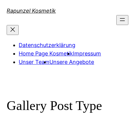
Zum
Rapunzel Kosmetik
Inhalt
springen
Datenschutzerklärung
Home Page Kosmetik
Impressum
Unser Team
Unsere Angebote
Gallery Post Type