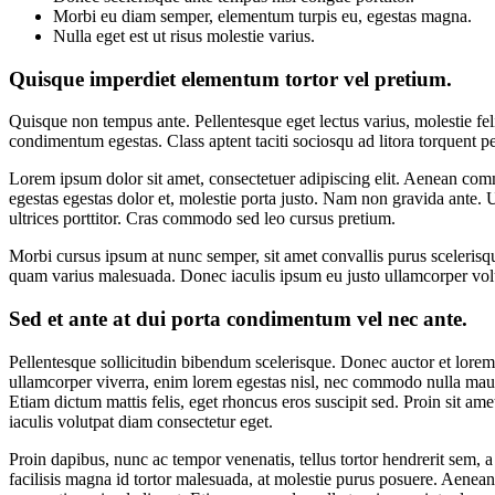
Morbi eu diam semper, elementum turpis eu, egestas magna.
Nulla eget est ut risus molestie varius.
Quisque imperdiet elementum tortor vel pretium.
Quisque non tempus ante. Pellentesque eget lectus varius, molestie fel
condimentum egestas. Class aptent taciti sociosqu ad litora torquent pe
Lorem ipsum dolor sit amet, consectetuer adipiscing elit. Aenean comm
egestas egestas dolor et, molestie porta justo. Nam non gravida ante. U
ultrices porttitor. Cras commodo sed leo cursus pretium.
Morbi cursus ipsum at nunc semper, sit amet convallis purus scelerisqu
quam varius malesuada. Donec iaculis ipsum eu justo ullamcorper volutp
Sed et ante at dui porta condimentum vel nec ante.
Pellentesque sollicitudin bibendum scelerisque. Donec auctor et lorem a
ullamcorper viverra, enim lorem egestas nisl, nec commodo nulla mauri
Etiam dictum mattis felis, eget rhoncus eros suscipit sed. Proin sit am
iaculis volutpat diam consectetur eget.
Proin dapibus, nunc ac tempor venenatis, tellus tortor hendrerit sem,
facilisis magna id tortor malesuada, at molestie purus posuere. Aenean 