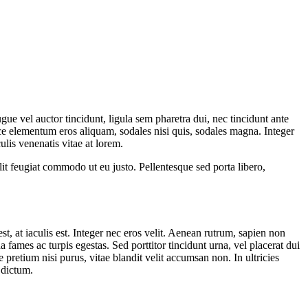
gue vel auctor tincidunt, ligula sem pharetra dui, nec tincidunt ante
e elementum eros aliquam, sodales nisi quis, sodales magna. Integer
lis venenatis vitae at lorem.
elit feugiat commodo ut eu justo. Pellentesque sed porta libero,
 at iaculis est. Integer nec eros velit. Aenean rutrum, sapien non
ada fames ac turpis egestas. Sed porttitor tincidunt urna, vel placerat dui
retium nisi purus, vitae blandit velit accumsan non. In ultricies
 dictum.