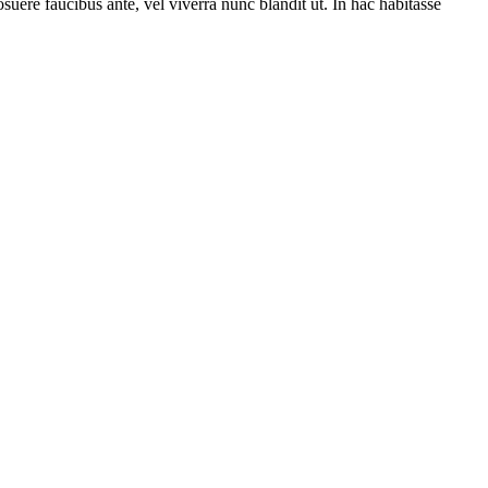
suere faucibus ante, vel viverra nunc blandit ut. In hac habitasse