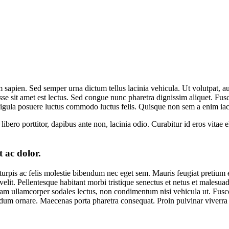
 sapien. Sed semper urna dictum tellus lacinia vehicula. Ut volutpat, au
se sit amet est lectus.
Sed congue nunc pharetra dignissim aliquet. Fusc
ligula posuere luctus commodo luctus felis. Quisque non sem a enim iacu
libero porttitor, dapibus ante non, lacinia odio. Curabitur id eros vitae 
 ac dolor.
pis ac felis molestie bibendum nec eget sem. Mauris feugiat pretium est,
 et velit. Pellentesque habitant morbi tristique senectus et netus et malesu
am ullamcorper sodales lectus, non condimentum nisi vehicula ut. Fusce p
ndum ornare. Maecenas porta pharetra consequat. Proin pulvinar viverra