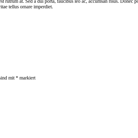
st rutrum at. Sed a dui porta, faucibus leo ac, accumsan risus. Donec po
tae tellus ornare imperdiet.
sind mit
*
markiert