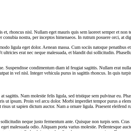
is et, rhoncus nisl. Nullam eget mauris quis sem laoreet semper et non t
r conubia nostra, per inceptos himenaeos. In rutrum posuere orci, at dign
odo ligula eget dolor. Aenean massa. Cum sociis natoque penatibus et m
t ultricies erat nec neque malesuada, et blandit dui sollicitudin. Phase
e. Suspendisse condimentum diam id feugiat sagittis. Nullam erat nulla,
at in vel nisl. Integer vehicula purus in sagittis rhoncus. In quis tur
t sagittis. Nam molestie felis ligula, sed tristique sem pulvinar eu. Pha
s ut ipsum. Proin vel arcu dolor. Morbi imperdiet tempor purus a elemen
et risus ut sapien dictum auctor. Nam a ornare ligula. Praesent eleifend 
 a sollicitudin neque justo fermentum ante. Quisque non turpis sem. Cras
eget malesuada odio. Aliquam porta varius molestie. Pellentesque auctor 