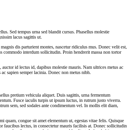
ellus. Sed tempus urna sed blandit cursus. Phasellus molestie
issim lacus sagittis ut.
agnis dis parturient montes, nascetur ridiculus mus. Donec velit est,
llus commodo interdum sollicitudin. Proin hendrerit massa non tortor
 auctor id lectus id, dapibus molestie mauris. Nam ultrices metus ac
pis ac sapien semper lacinia. Donec non metus nibh.
sellus pretium vehicula aliquet. Duis sagittis, urna fermentum
tum. Fusce iaculis turpis ut ipsum luctus, in rutrum justo viverra.
rutrum sem, sed sodales ante condimentum vel. In mollis elit diam,
 mi quam, congue sit amet elementum ut, egestas vitae felis. Quisque
faucibus lectus, in consectetur mauris facilisis at. Donec sollicitudin