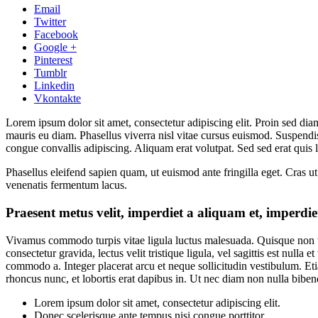
Email
Twitter
Facebook
Google +
Pinterest
Tumblr
Linkedin
Vkontakte
Lorem ipsum dolor sit amet, consectetur adipiscing elit. Proin sed diam
mauris eu diam. Phasellus viverra nisl vitae cursus euismod. Suspendis
congue convallis adipiscing. Aliquam erat volutpat. Sed sed erat quis 
Phasellus eleifend sapien quam, ut euismod ante fringilla eget. Cras ut 
venenatis fermentum lacus.
Praesent metus velit, imperdiet a aliquam et, imperdiet
Vivamus commodo turpis vitae ligula luctus malesuada. Quisque non tur
consectetur gravida, lectus velit tristique ligula, vel sagittis est nulla
commodo a. Integer placerat arcu et neque sollicitudin vestibulum. Eti
rhoncus nunc, et lobortis erat dapibus in. Ut nec diam non nulla bibe
Lorem ipsum dolor sit amet, consectetur adipiscing elit.
Donec scelerisque ante tempus nisi congue porttitor.