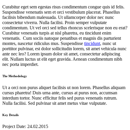
Curabitur eget sem egestas risus condimentum congue quis id felis.
Suspendisse venenatis sem et orci vestibulum placerat. Phasellus
facilisis bibendum malesuada. Ut ullamcorper dolor nec nunc
consectetur viverra. Nulla facilisi. Proin semper vulputate
condimentum. Ut vel orci sed tellus rhoncus scelerisque non eu erat?
Curabitur venenatis turpis at nisl pharetra, eu tincidunt enim
venenatis. Cum sociis natoque penatibus et magnis dis parturient
montes, nascetur ridiculus mus. Suspendisse
tincidunt
, nunc ut
porttitor pulvinar, est dolor sollicitudin lorem, sit amet vehicula nunc
ante nec leo? Lorem ipsum dolor sit amet, consectetur adipiscing
elit. Nullam luctus ut elit eget gravida. Aenean condimentum nibh
nec porta imperdiet.
The Methodology
Ut a orci non purus aliquet facilisis ut non lorem. Phasellus aliquam
cursus pharetra! Duis urna ante, cursus at purus non, accumsan
interdum tortor. Nunc efficitur felis sed purus venenatis rutrum.
Nulla facilisi. Sed pulvinar sit amet metus vitae vulputate.
Key Details
Project Date: 24.02.2015