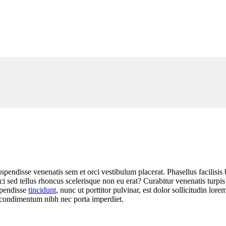
spendisse venenatis sem et orci vestibulum placerat. Phasellus facilis
ci sed tellus rhoncus scelerisque non eu erat? Curabitur venenatis turpi
spendisse
tincidunt
, nunc ut porttitor pulvinar, est dolor sollicitudin lo
n condimentum nibh nec porta imperdiet.