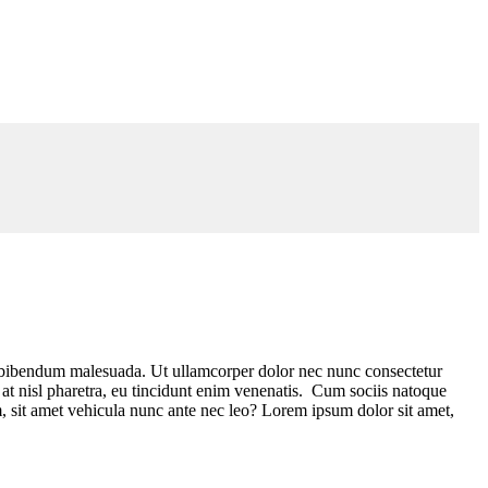
is bibendum malesuada. Ut ullamcorper dolor nec nunc consectetur
s at nisl pharetra, eu tincidunt enim venenatis. Cum sociis natoque
rem, sit amet vehicula nunc ante nec leo? Lorem ipsum dolor sit amet,