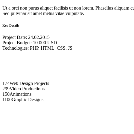
Ut a orci non purus aliquet facilisis ut non lorem. Phasellus aliquam c
Sed pulvinar sit amet metus vitae vulputate.
Key Details
Project Date: 24.02.2015
Project Budget: 10.000 USD
Technologies: PHP, HTML, CSS, JS
174
Web Design Projects
299
Video Productions
150
Animations
1100
Graphic Designs